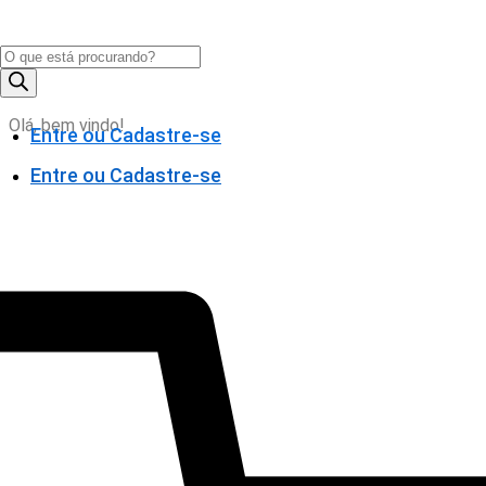
Pesquisar
produtos
Olá, bem vindo!
Entre ou Cadastre-se
Entre ou Cadastre-se
0,00
0