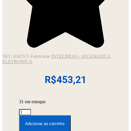
SKU
4543515
Fabricante
INTELBRAS - SEGURANÇA
ELETRONICA
R$
453,21
31 em estoque
TECLADO
PARA
CENTRAL
Adicionar ao carrinho
DE