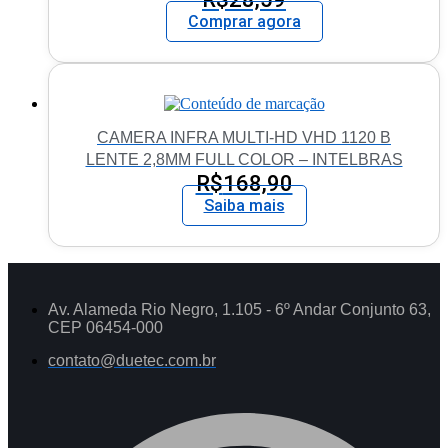
Comprar agora
CAMERA INFRA MULTI-HD VHD 1120 B
LENTE 2,8MM FULL COLOR – INTELBRAS
R$
168,90
Saiba mais
Av. Alameda Rio Negro, 1.105 - 6º Andar Conjunto 63,
CEP 06454-000
contato@duetec.com.br