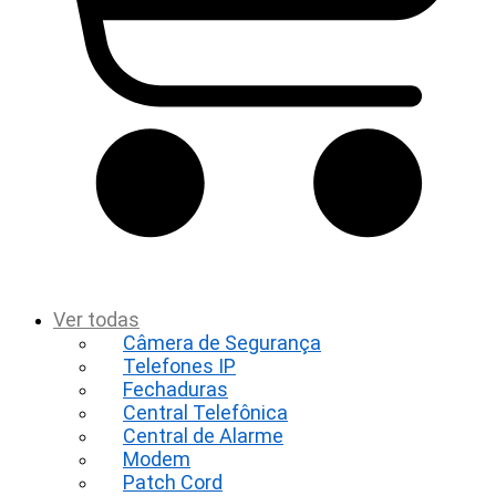
t
Ver todas
Câmera de Segurança
Telefones IP
Fechaduras
Central Telefônica
Central de Alarme
Modem
Patch Cord