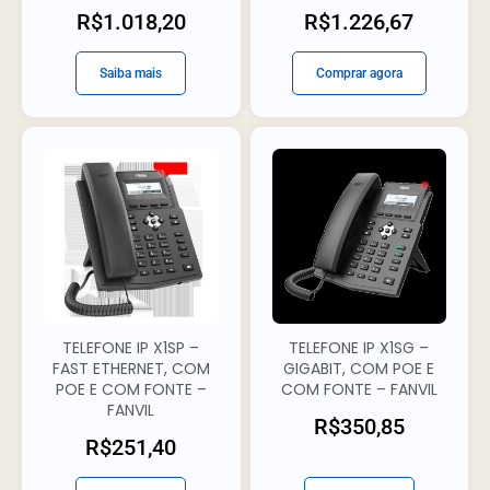
R$
1.018,20
R$
1.226,67
Saiba mais
Comprar agora
TELEFONE IP X1SP –
TELEFONE IP X1SG –
FAST ETHERNET, COM
GIGABIT, COM POE E
POE E COM FONTE –
COM FONTE – FANVIL
FANVIL
R$
350,85
R$
251,40