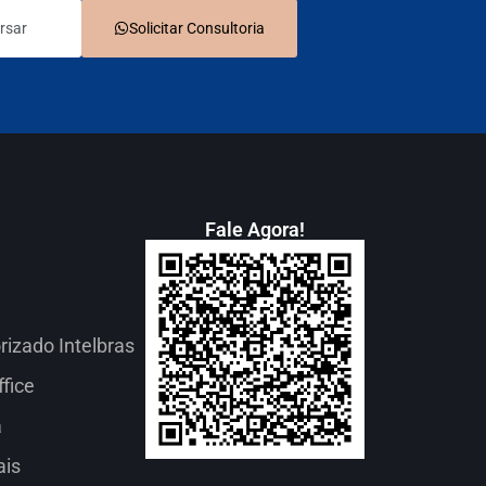
rsar
Solicitar Consultoria
Fale Agora!
izado Intelbras
fice
a
ais