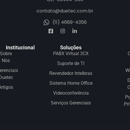
contato@duetec.com.br
(11) 4689-4356
Institucional
Soluções
Sobre
PABX Virtual 3CX
C
Nós
Suporte de TI
erenciais
W
Revendedor Intelbras
Duetec
D
Sistema Home Office
Artigos
Videoconferência
Po
Serviços Gerenciais
Pr