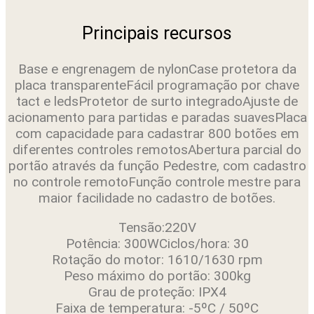
DR
300
NY
Principais recursos
-
INTELBRAS
quantidade
Base e engrenagem de nylonCase protetora da
placa transparenteFácil programação por chave
tact e ledsProtetor de surto integradoAjuste de
acionamento para partidas e paradas suavesPlaca
com capacidade para cadastrar 800 botões em
diferentes controles remotosAbertura parcial do
portão através da função Pedestre, com cadastro
no controle remotoFunção controle mestre para
maior facilidade no cadastro de botões.
Tensão:220V
Potência: 300WCiclos/hora: 30
Rotação do motor: 1610/1630 rpm
Peso máximo do portão: 300kg
Grau de proteção: IPX4
Faixa de temperatura: -5ºC / 50ºC