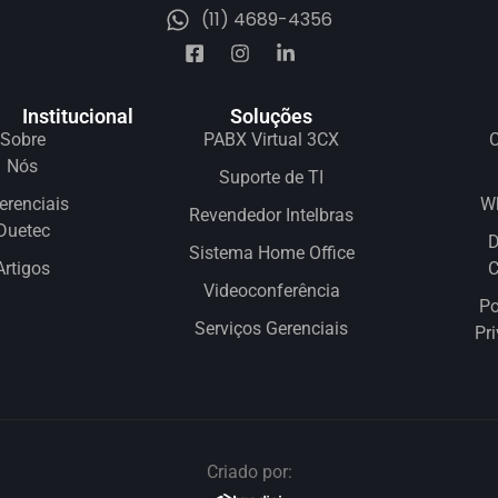
(11) 4689-4356
Institucional
Soluções
Sobre
PABX Virtual 3CX
C
Nós
Suporte de TI
erenciais
W
Revendedor Intelbras
Duetec
D
Sistema Home Office
Artigos
Videoconferência
Po
Serviços Gerenciais
Pr
Criado por: