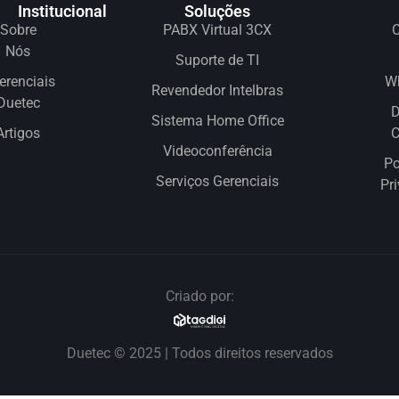
Institucional
Soluções
Sobre
PABX Virtual 3CX
C
Nós
Suporte de TI
erenciais
W
Revendedor Intelbras
Duetec
D
Sistema Home Office
Artigos
Videoconferência
Po
Serviços Gerenciais
Pr
Criado por:
Duetec © 2025 | Todos direitos reservados