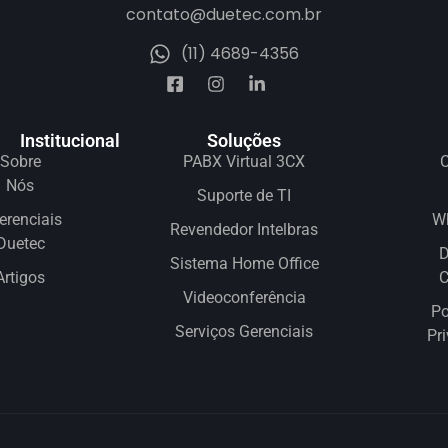
contato@duetec.com.br
(11) 4689-4356
Institucional
Soluções
Sobre
PABX Virtual 3CX
C
Nós
Suporte de TI
erenciais
W
Revendedor Intelbras
Duetec
D
Sistema Home Office
Artigos
Videoconferência
Po
Serviços Gerenciais
Pr