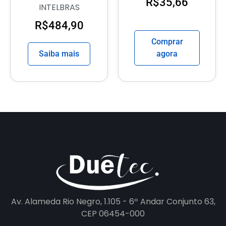
R$
35,66
INTELBRAS
R$
484,90
Comprar
Saiba mais
agora
Av. Alameda Rio Negro, 1.105 - 6º Andar Conjunto 63,
CEP 06454-000