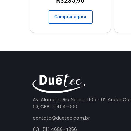
R$
235,90
Comprar agora
Av. Alameda Rio Negro, 1.105 - 6º Andar Co
63, CEP 06454-000
contato@duetec.com.br
(11) 4689-4356