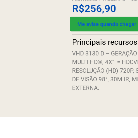
R$
256,90
Me avise quando chegar
Principais recursos
VHD 3130 D – GERAÇÃ
MULTI HD®, 4X1 = HDCVI
RESOLUÇÃO (HD) 720P, 
DE VISÃO 98°, 30M IR,
EXTERNA.