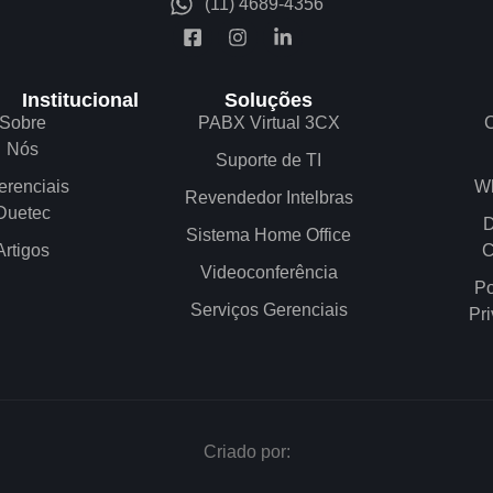
(11) 4689-4356
Institucional
Soluções
Sobre
PABX Virtual 3CX
C
Nós
Suporte de TI
erenciais
W
Revendedor Intelbras
Duetec
D
Sistema Home Office
Artigos
C
Videoconferência
Po
Serviços Gerenciais
Pr
Criado por: