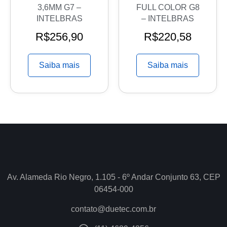
3,6MM G7 –
FULL COLOR G8
INTELBRAS
– INTELBRAS
R$
256,90
R$
220,58
Saiba mais
Saiba mais
Av. Alameda Rio Negro, 1.105 - 6º Andar Conjunto 63, CEP
06454-000
contato@duetec.com.br