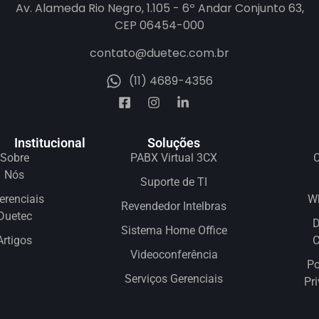
Av. Alameda Rio Negro, 1.105 - 6º Andar Conjunto 63,
CEP 06454-000
contato@duetec.com.br
(11) 4689-4356
Institucional
Soluções
Sobre
PABX Virtual 3CX
C
Nós
Suporte de TI
erenciais
W
Revendedor Intelbras
Duetec
D
Sistema Home Office
Artigos
Videoconferência
Po
Serviços Gerenciais
Pr