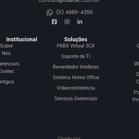
contato@duetec.com.br
(11) 4689-4356
Institucional
Soluções
Sobre
PABX Virtual 3CX
C
Nós
Suporte de TI
erenciais
W
Revendedor Intelbras
Duetec
D
Sistema Home Office
Artigos
Videoconferência
Po
Serviços Gerenciais
Pr
Criado por: