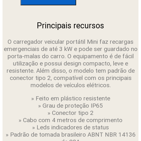
ELETRICOS
MINI
AC
3
Principais recursos
KW
CVE
3000P
O carregador veicular portátil Mini faz recargas
-
emergenciais de até 3 kW e pode ser guardado no
INTELBRAS
porta-malas do carro. O equipamento é de fácil
quantidade
utilização e possui design compacto, leve e
resistente. Além disso, o modelo tem padrão de
conector tipo 2, compatível com os principais
modelos de veículos elétricos.
» Feito em plástico resistente
» Grau de proteção IP65
» Conector tipo 2
» Cabo com 4 metros de comprimento
» Leds indicadores de status
» Padrão de tomada brasileiro ABNT NBR 14136