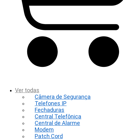
t
Ver todas
Câmera de Segurança
Telefones IP
Fechaduras
Central Telefônica
Central de Alarme
Modem
Patch Cord