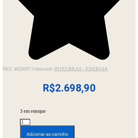
SKU
4820097
Fabricante
INTELBRAS - ENERGIA
R$
2.698,90
3 em estoque
CARREGADOR
PORTATIL
PARA
Adicionar ao carrinho
VEICULOS