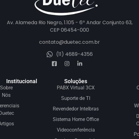
Av. Alameda Rio Negro, 1.105 - 6º Andar Conjunto 63,
CEP 06454-000
contato@duetec.com.br
(11) 4689-4356
Institucional
Soluções
Sobre
PABX Virtual 3CX
C
Nós
Suporte de TI
erenciais
W
Revendedor Intelbras
Duetec
D
Sistema Home Office
Artigos
Videoconferência
Po