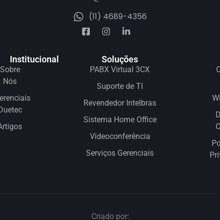
(11) 4689-4356
Institucional
Soluções
Sobre
PABX Virtual 3CX
C
Nós
Suporte de TI
erenciais
W
Revendedor Intelbras
Duetec
D
Sistema Home Office
Artigos
Videoconferência
Po
Serviços Gerenciais
Pr
Criado por: