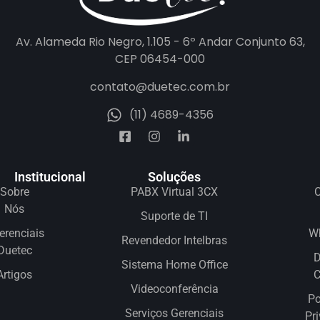
Av. Alameda Rio Negro, 1.105 - 6º Andar Conjunto 63,
CEP 06454-000
contato@duetec.com.br
(11) 4689-4356
Institucional
Soluções
Sobre
PABX Virtual 3CX
C
Nós
Suporte de TI
erenciais
W
Revendedor Intelbras
Duetec
D
Sistema Home Office
Artigos
Videoconferência
Po
Serviços Gerenciais
Pr