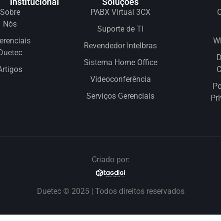
Institucional
Soluções
Sobre
PABX Virtual 3CX
C
Nós
Suporte de TI
erenciais
W
Revendedor Intelbras
Duetec
D
Sistema Home Office
Artigos
Videoconferência
Po
Serviços Gerenciais
Pr
Criado por:
Duetec © 2025 | Todos direitos reservados