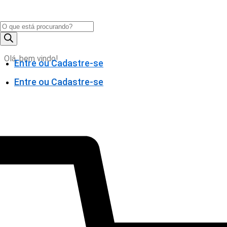
Pesquisar
produtos
Olá, bem vindo!
Entre ou Cadastre-se
Entre ou Cadastre-se
0,00
0