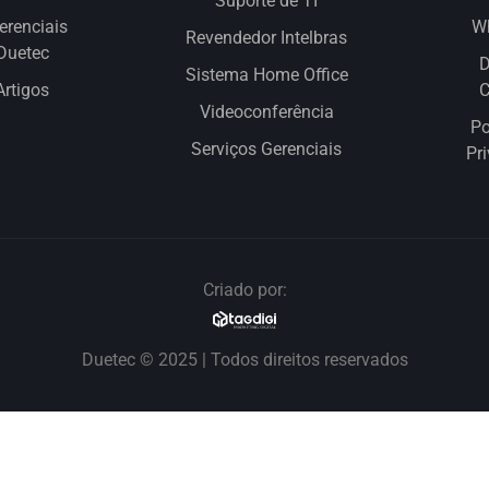
Suporte de TI
erenciais
W
Revendedor Intelbras
Duetec
D
Sistema Home Office
Artigos
Videoconferência
Po
Serviços Gerenciais
Pr
Criado por:
Duetec © 2025 | Todos direitos reservados