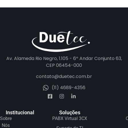
Av. Alameda Rio Negro, 1.105 - 6º Andar Conjunto 63,
CEP 06454-000
contato@duetec.com.br
(11) 4689-4356
Institucional
Soluções
Sobre
PABX Virtual 3CX
C
Nós