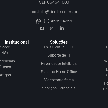
CEP 06454-000
contato@duetec.com.br
(11) 4689-4356
Institucional
Soluções
Sobre
PABX Virtual 3CX
C
Nós
Suporte de TI
erenciais
W
Revendedor Intelbras
Duetec
D
Sistema Home Office
Artigos
Videoconferência
Po
Serviços Gerenciais
Pr