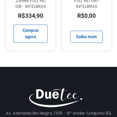
2.8MM FULL HD
FULL HD G8-
G8- INTELBRAS
INTELBRAS
R$
334,90
R$
0,00
Comprar
agora
Saiba mais
Av. Alameda Rio Negro, 1.105 - 6º Andar Conjunto 63,