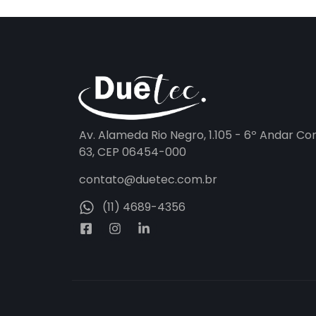
Av. Alameda Rio Negro, 1.105 - 6º Andar Co
63, CEP 06454-000
contato@duetec.com.br
(11) 4689-4356