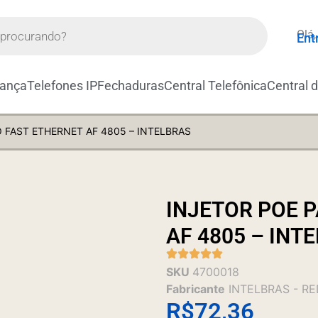
Olá,
Ent
rança
Telefones IP
Fechaduras
Central Telefônica
Central 
O FAST ETHERNET AF 4805 – INTELBRAS
INJETOR POE 
AF 4805 – INT
SKU
4700018
Fabricante
INTELBRAS - R
R$
72,36