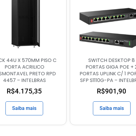
CK 44U X 570MM PISO C
SWITCH DESKTOP 8
PORTA ACRILICO
PORTAS GIGA POE + 
SMONTAVEL PRETO RPD
PORTAS UPLINK C/ 1 PO
4457 – INTELBRAS
SFP S1110G-PA – INTELB
R$
4.175,35
R$
901,90
Saiba mais
Saiba mais