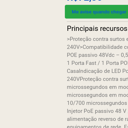
Me avise quando chegar
Principais recursos
>Proteção contra surtos e
240V>Compatibilidade c
POE passivo 48Vdc – 0,5
1 Porta Fast / 1 Porta 
CasaIndicação de LED Po
240VProteção contra surt
microssegundos em modo
microssegundos em mod
10/700 microssegundos 
Injetor PoE passivo 48 V 
alimentação reverso de r
equipamentos de rede. E