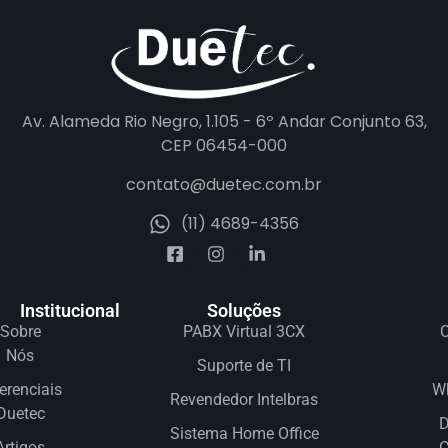
Av. Alameda Rio Negro, 1.105 - 6º Andar Conjunto 63,
CEP 06454-000
contato@duetec.com.br
(11) 4689-4356
Institucional
Soluções
Sobre
PABX Virtual 3CX
C
Nós
Suporte de TI
erenciais
W
Revendedor Intelbras
Duetec
D
Sistema Home Office
Artigos