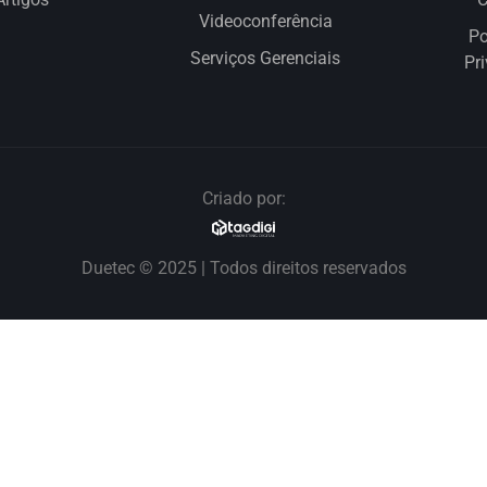
Videoconferência
Po
Serviços Gerenciais
Pr
Criado por:
Duetec © 2025 | Todos direitos reservados