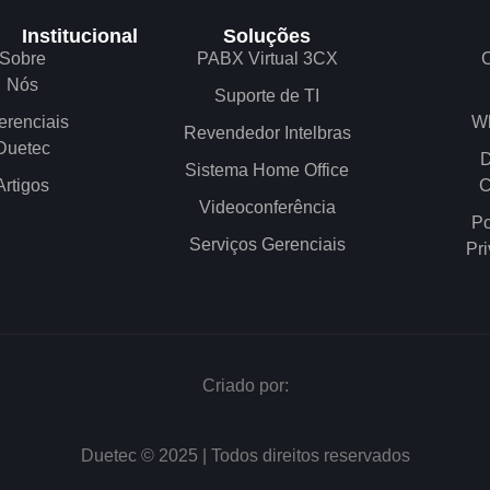
Institucional
Soluções
Sobre
PABX Virtual 3CX
C
Nós
Suporte de TI
erenciais
W
Revendedor Intelbras
Duetec
D
Sistema Home Office
Artigos
C
Videoconferência
Po
Serviços Gerenciais
Pr
Criado por:
Duetec © 2025 | Todos direitos reservados