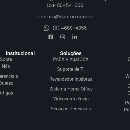
CEP 06454-000
contato@duetec.com.br
(11) 4689-4356
Institucional
Soluções
Sobre
PABX Virtual 3CX
C
Nós
Suporte de TI
erenciais
W
Revendedor Intelbras
Duetec
D
Sistema Home Office
Artigos
Videoconferência
Po
Serviços Gerenciais
Pr