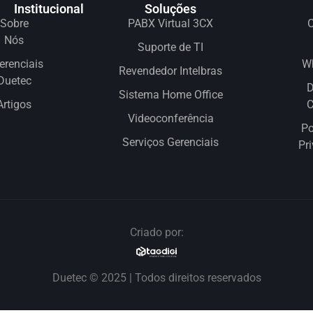
Institucional
Soluções
Sobre
PABX Virtual 3CX
C
Nós
Suporte de TI
erenciais
W
Revendedor Intelbras
Duetec
D
Sistema Home Office
Artigos
Videoconferência
Po
Serviços Gerenciais
Pr
Criado por:
Duetec © 2025 | Todos direitos reservados