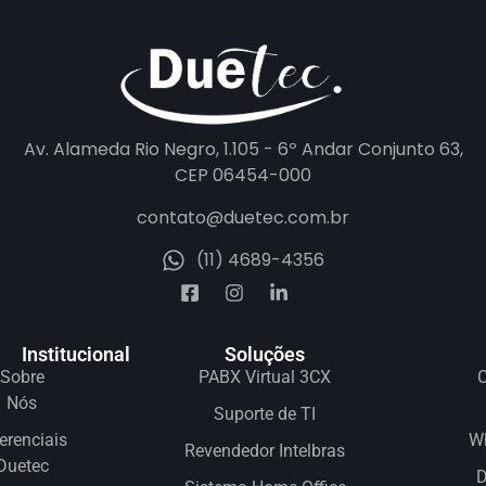
Av. Alameda Rio Negro, 1.105 - 6º Andar Conjunto 63,
CEP 06454-000
contato@duetec.com.br
(11) 4689-4356
Institucional
Soluções
Sobre
PABX Virtual 3CX
C
Nós
Suporte de TI
erenciais
W
Revendedor Intelbras
Duetec
D