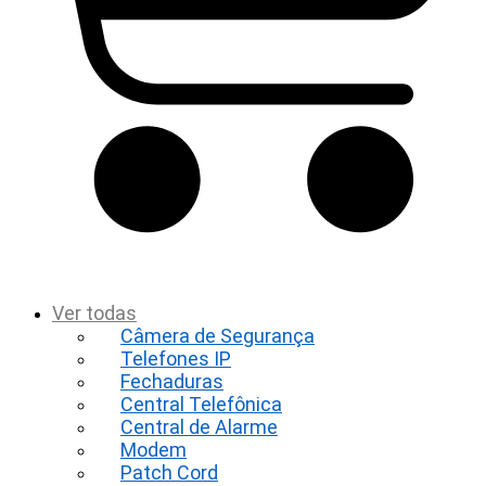
t
Ver todas
Câmera de Segurança
Telefones IP
Fechaduras
Central Telefônica
Central de Alarme
Modem
Patch Cord