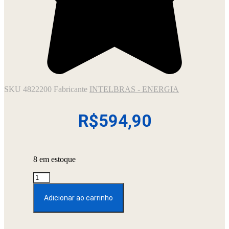
SKU
4822200
Fabricante
INTELBRAS - ENERGIA
R$
594,90
8 em estoque
NOBREAK
ATTIV
600VA
Adicionar ao carrinho
120V
-
INTELBRAS