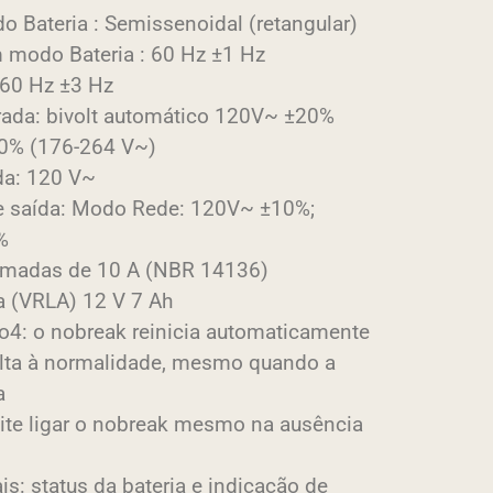
 Bateria : Semissenoidal (retangular)
m modo Bateria : 60 Hz ±1 Hz
 60 Hz ±3 Hz
rada: bivolt automático 120V~ ±20%
20% (176-264 V~)
da: 120 V~
e saída: Modo Rede: 120V~ ±10%;
%
tomadas de 10 A (NBR 14136)
da (VRLA) 12 V 7 Ah
o4: o nobreak reinicia automaticamente
volta à normalidade, mesmo quando a
a
mite ligar o nobreak mesmo na ausência
is: status da bateria e indicação de