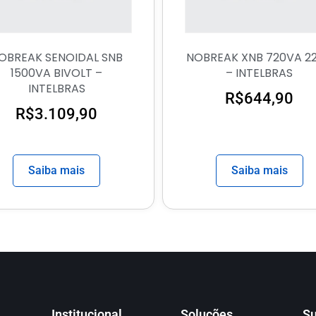
OBREAK SENOIDAL SNB
NOBREAK XNB 720VA 2
1500VA BIVOLT –
– INTELBRAS
INTELBRAS
R$
644,90
R$
3.109,90
Saiba mais
Saiba mais
Institucional
Soluções
Su