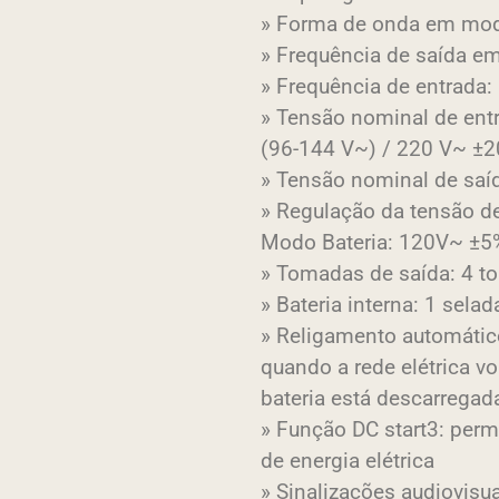
» Forma de onda em modo
» Frequência de saída e
» Frequência de entrada:
» Tensão nominal de ent
(96-144 V~) / 220 V~ ±
» Tensão nominal de saí
» Regulação da tensão d
Modo Bateria: 120V~ ±5
» Tomadas de saída: 4 
» Bateria interna: 1 sela
» Religamento automátic
quando a rede elétrica 
bateria está descarregad
» Função DC start3: per
de energia elétrica
» Sinalizações audiovisua