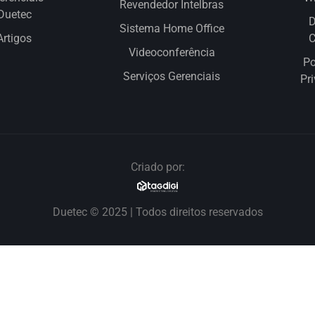
Revendedor Intelbras
Duetec
D
Sistema Home Office
Artigos
Videoconferência
Po
Serviços Gerenciais
Pr
Criado por:
Duetec © 2025 | Todos direitos reservados