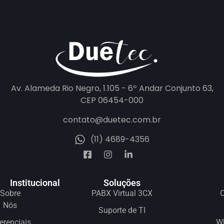
Av. Alameda Rio Negro, 1.105 - 6º Andar Conjunto 63,
CEP 06454-000
contato@duetec.com.br
(11) 4689-4356
Institucional
Soluções
Sobre
PABX Virtual 3CX
C
Nós
Suporte de TI
erenciais
W