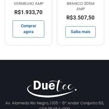
VERMELHO AMP
BRANCO 305M
AMP
R$
1.933,70
R$
3.507,50
Comprar
agora
Saiba mais
Av. Alameda Rio Negro, 1.105 - 6º Andar Conjunto 63,
CEP 06454-000