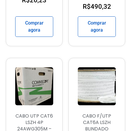
R$
26,23
R$
490,32
Comprar
Comprar
agora
agora
CABO UTP CAT6
CABO F/UTP
LSZH 4P
CAT6A LSZH
24AWG305M –
BLINDADO