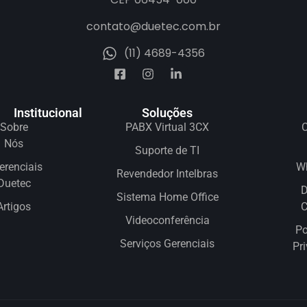
contato@duetec.com.br
(11) 4689-4356
Institucional
Soluções
Sobre
PABX Virtual 3CX
C
Nós
Suporte de TI
erenciais
W
Revendedor Intelbras
Duetec
D
Sistema Home Office
Artigos
Videoconferência
Po
Serviços Gerenciais
Pr