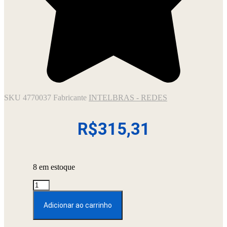
SKU
4770037
Fabricante
INTELBRAS - REDES
R$
315,31
8 em estoque
PATCH
PANEL
24
Adicionar ao carrinho
PORTAS
IMPACT