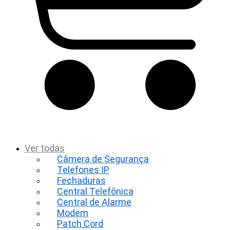
t
Ver todas
Câmera de Segurança
Telefones IP
Fechaduras
Central Telefônica
Central de Alarme
Modem
Patch Cord