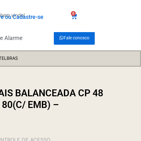
0
 bem vindo!
R$
0,00
re ou Cadastre-se
de Alarme
Fale conosco
NTELBRAS
AIS BALANCEADA CP 48
 80(C/ EMB) –
ONTROLE DE ACESSO