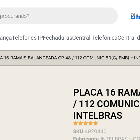
Olá,
Ent
rança
Telefones IP
Fechaduras
Central Telefônica
Central 
A 16 RAMAIS BALANCEADA CP 48 / 112 COMUNIC 80(C/ EMB) – I
PLACA 16 RAM
/ 112 COMUNIC
INTELBRAS
SKU
4920440
Fabricante
INTELBRAS - C