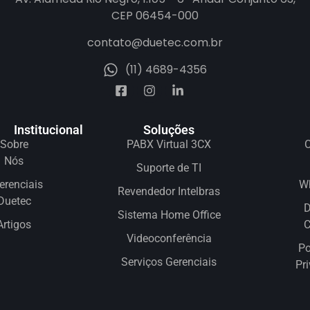
CEP 06454-000
contato@duetec.com.br
(11) 4689-4356
Institucional
Soluções
Sobre
PABX Virtual 3CX
C
Nós
Suporte de TI
erenciais
W
Revendedor Intelbras
Duetec
D
Sistema Home Office
Artigos
Videoconferência
Po
Serviços Gerenciais
Pr