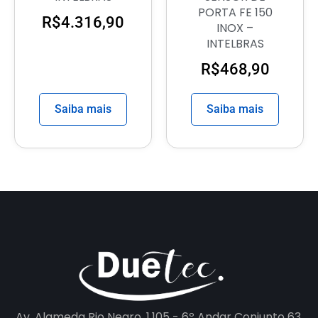
PORTA FE 150
R$
4.316,90
INOX –
INTELBRAS
R$
468,90
Saiba mais
Saiba mais
Av. Alameda Rio Negro, 1.105 - 6º Andar Conjunto 63,