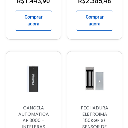
R$
1.443,90
R$
2.385,48
Comprar
Comprar
agora
agora
CANCELA
FECHADURA
AUTOMÁTICA
ELETROIMA
AF 3000 –
150KGF S/
INTELBRAS
SENSOR DE