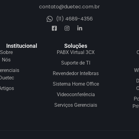
contato@duetec.com.br
(11) 4689-4356
Institucional
Soluções
Sobre
PABX Virtual 3CX
C
Nós
Suporte de TI
erenciais
W
Revendedor Intelbras
Duetec
D
Sistema Home Office
Artigos
Videoconferência
Po
Serviços Gerenciais
Pr