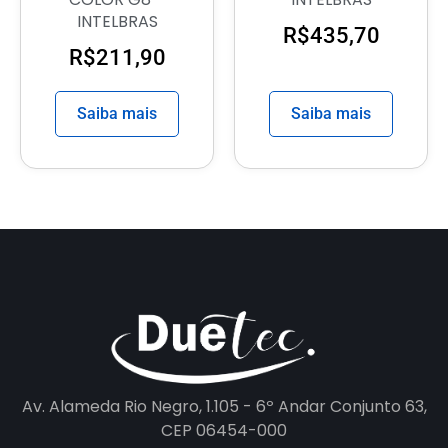
INTELBRAS
R$
435,70
R$
211,90
Saiba mais
Saiba mais
Av. Alameda Rio Negro, 1.105 - 6º Andar Conjunto 63,
CEP 06454-000