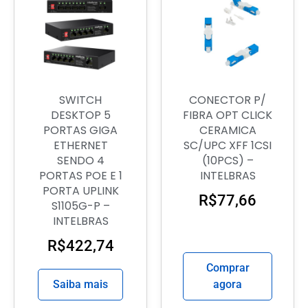
SWITCH
CONECTOR P/
DESKTOP 5
FIBRA OPT CLICK
PORTAS GIGA
CERAMICA
ETHERNET
SC/UPC XFF 1CSI
SENDO 4
(10PCS) –
PORTAS POE E 1
INTELBRAS
PORTA UPLINK
R$
77,66
S1105G-P –
INTELBRAS
R$
422,74
Comprar
Saiba mais
agora