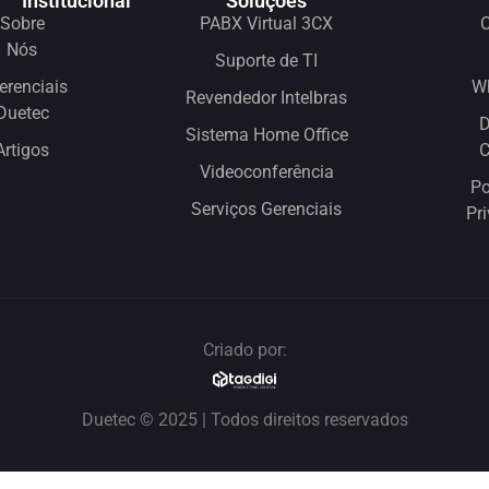
Institucional
Soluções
Sobre
PABX Virtual 3CX
C
Nós
Suporte de TI
erenciais
W
Revendedor Intelbras
Duetec
D
Sistema Home Office
Artigos
Videoconferência
Po
Serviços Gerenciais
Pr
Criado por:
Duetec © 2025 | Todos direitos reservados