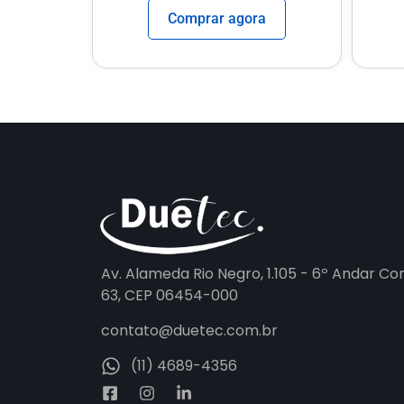
Comprar agora
Av. Alameda Rio Negro, 1.105 - 6º Andar Co
63, CEP 06454-000
contato@duetec.com.br
(11) 4689-4356