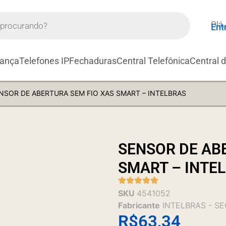
Olá,
Ent
rança
Telefones IP
Fechaduras
Central Telefônica
Central 
NSOR DE ABERTURA SEM FIO XAS SMART – INTELBRAS
SENSOR DE AB
SMART – INTE
SKU
4541052
Fabricante
INTELBRAS - S
R$
63,34