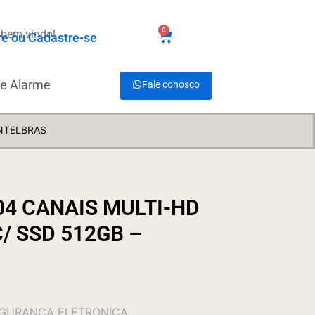
0
 bem vindo!
R$
0,00
re ou Cadastre-se
de Alarme
Fale conosco
INTELBRAS
04 CANAIS MULTI-HD
/ SSD 512GB –
EGURANÇA ELETRONICA