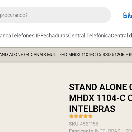
Olá,
Ent
rança
Telefones IP
Fechaduras
Central Telefônica
Central 
AND ALONE 04 CANAIS MULTI-HD MHDX 1104-C C/ SSD 512GB – 
STAND ALONE 
MHDX 1104-C C
INTELBRAS
SKU
4581156
Fabricante
INTELBRAS - S