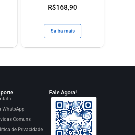
R$
168,90
Saiba mais
porte
Fale Agora!
ntato
a WhatsApp
vidas Comuns
lítica de Privacidade