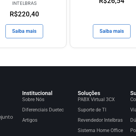
R$
26,54
INTELBRAS
R$
220,40
Saiba mais
Saiba mais
Institucional
Soluções
Su
Sobre Nós
PABX Virtual 3CX
Co
Diferenciais Duetec
Suporte de TI
Vi
njunto
Artigos
Revendedor Intelbras
Dú
Sistema Home Office
Po