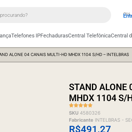
Olá,
Ent
rança
Telefones IP
Fechaduras
Central Telefônica
Central 
AND ALONE 04 CANAIS MULTI-HD MHDX 1104 S/HD – INTELBRAS
STAND ALONE 
MHDX 1104 S/H
SKU
4580326
Fabricante
INTELBRAS - S
R$
491,27