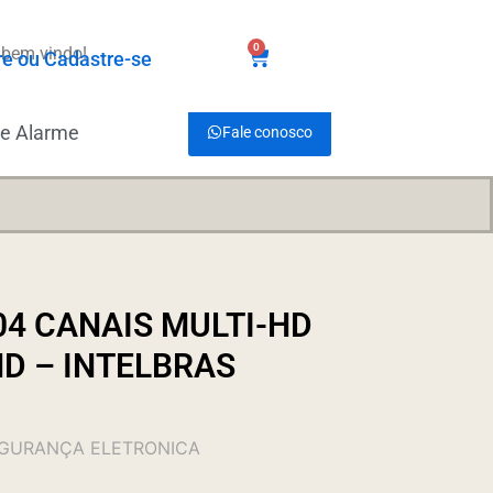
0
 bem vindo!
R$
0,00
re ou Cadastre-se
de Alarme
Fale conosco
04 CANAIS MULTI-HD
D – INTELBRAS
EGURANÇA ELETRONICA