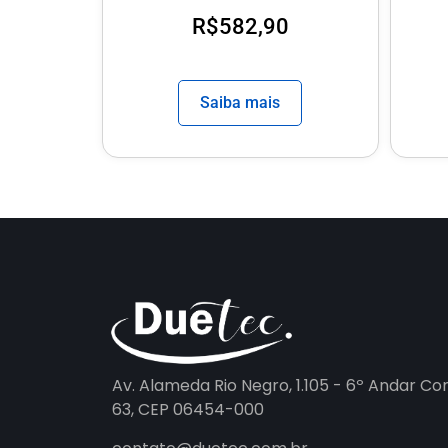
R$
582,90
Saiba mais
Av. Alameda Rio Negro, 1.105 - 6º Andar Co
63, CEP 06454-000