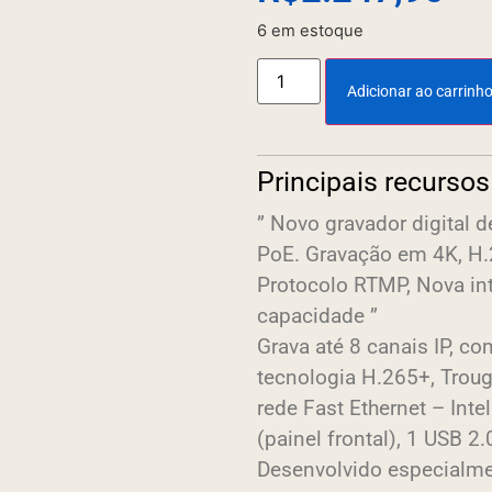
6 em estoque
Adicionar ao carrinh
Principais recursos
” Novo gravador digital 
PoE. Gravação em 4K, H.
Protocolo RTMP, Nova int
capacidade ”
Grava até 8 canais IP, c
tecnologia H.265+, Troug
rede Fast Ethernet – Inte
(painel frontal), 1 USB 2.
Desenvolvido especialme