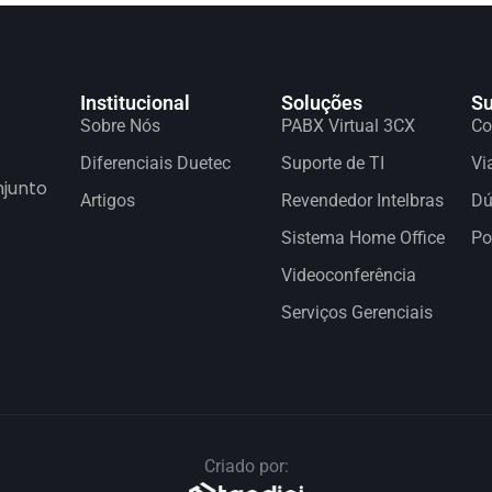
Institucional
Soluções
Su
Sobre Nós
PABX Virtual 3CX
Co
Diferenciais Duetec
Suporte de TI
Vi
njunto
Artigos
Revendedor Intelbras
Dú
Sistema Home Office
Po
Videoconferência
Serviços Gerenciais
Criado por: