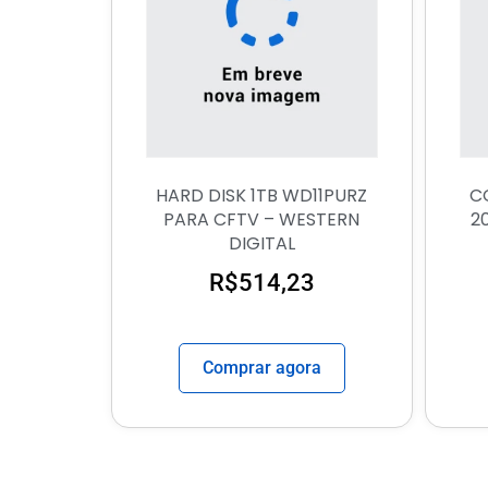
HARD DISK 1TB WD11PURZ
C
PARA CFTV – WESTERN
2
DIGITAL
R$
514,23
Comprar agora