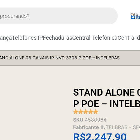
Olá,
Ent
rança
Telefones IP
Fechaduras
Central Telefônica
Central 
AND ALONE 08 CANAIS IP NVD 3308 P POE – INTELBRAS
STAND ALONE 0
P POE – INTEL
SKU
4580964
Fabricante
INTELBRAS - S
R$
2.247,90