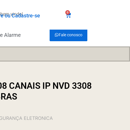
0
 bem vindo!
R$
0,00
re ou Cadastre-se
de Alarme
Fale conosco
8 CANAIS IP NVD 3308
BRAS
EGURANÇA ELETRONICA