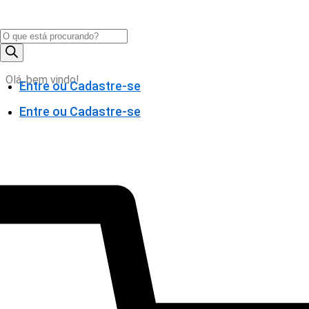
Pesquisar
produtos
Olá, bem vindo!
Entre ou Cadastre-se
Entre ou Cadastre-se
0,00
0