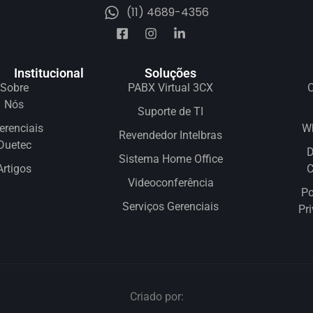
(11) 4689-4356
Institucional
Soluções
Sobre
PABX Virtual 3CX
C
Nós
Suporte de TI
erenciais
W
Revendedor Intelbras
Duetec
D
Sistema Home Office
Artigos
Videoconferência
Po
Serviços Gerenciais
Pr
Criado por: