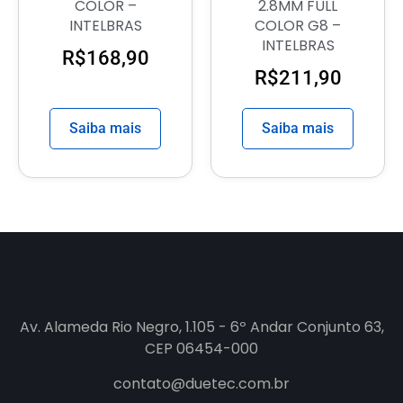
COLOR –
2.8MM FULL
INTELBRAS
COLOR G8 –
INTELBRAS
R$
168,90
R$
211,90
Saiba mais
Saiba mais
Av. Alameda Rio Negro, 1.105 - 6º Andar Conjunto 63,
CEP 06454-000
contato@duetec.com.br