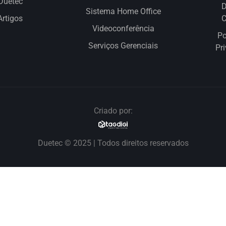
Duetec
D
Sistema Home Office
Artigos
Videoconferência
Po
Serviços Gerenciais
Pr
Criado por:
Duetec © 2025 | Todos direitos reservados