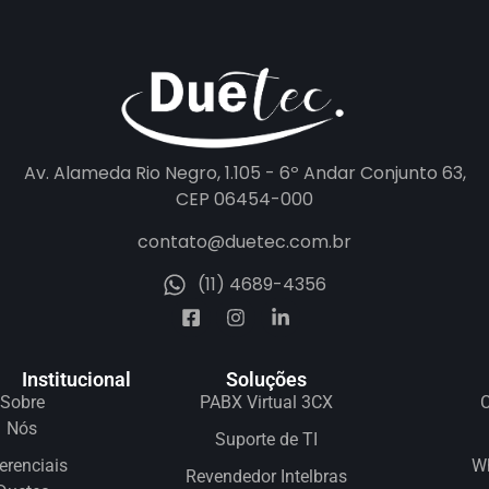
Av. Alameda Rio Negro, 1.105 - 6º Andar Conjunto 63,
CEP 06454-000
contato@duetec.com.br
(11) 4689-4356
Institucional
Soluções
Sobre
PABX Virtual 3CX
C
Nós
Suporte de TI
erenciais
W
Revendedor Intelbras