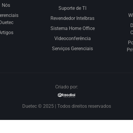
Nós
Suporte de TI
erenciais
W
Revendedor Intelbras
Duetec
D
Sistema Home Office
Artigos
Videoconferência
Po
Serviços Gerenciais
Pr
Criado por:
Duetec © 2025 | Todos direitos reservados