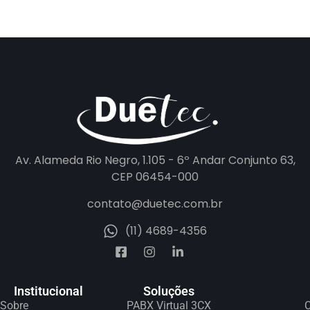
Av. Alameda Rio Negro, 1.105 - 6º Andar Conjunto 63,
CEP 06454-000
contato@duetec.com.br
(11) 4689-4356
Institucional
Soluções
Sobre
PABX Virtual 3CX
C