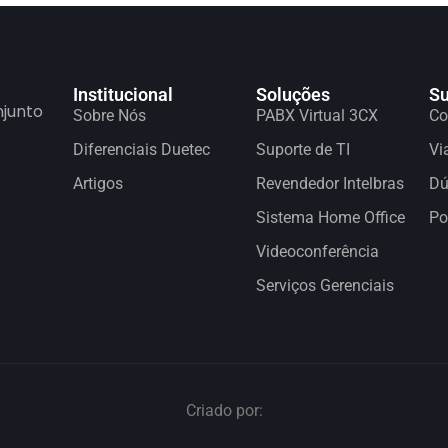
Institucional
Soluções
Su
njunto
Sobre Nós
PABX Virtual 3CX
Co
Diferenciais Duetec
Suporte de TI
Vi
Artigos
Revendedor Intelbras
Dú
Sistema Home Office
Po
Videoconferência
Serviços Gerenciais
Criado por: