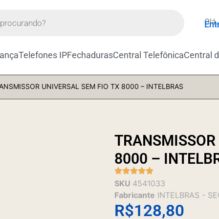
Olá,
Ent
rança
Telefones IP
Fechaduras
Central Telefônica
Central 
ANSMISSOR UNIVERSAL SEM FIO TX 8000 – INTELBRAS
TRANSMISSOR 
8000 – INTELB
SKU
4541033
Fabricante
INTELBRAS - S
R$
128,80