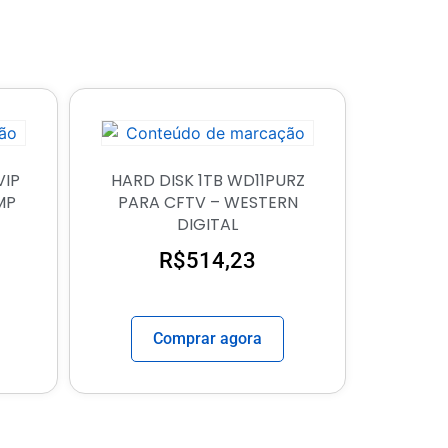
VIP
HARD DISK 1TB WD11PURZ
2MP
PARA CFTV – WESTERN
DIGITAL
R$
514,23
Comprar agora