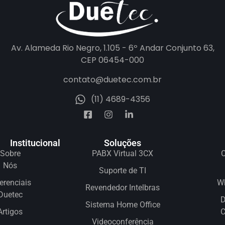
Av. Alameda Rio Negro, 1.105 - 6º Andar Conjunto 63,
CEP 06454-000
contato@duetec.com.br
(11) 4689-4356
Institucional
Soluções
Sobre
PABX Virtual 3CX
C
Nós
Suporte de TI
erenciais
W
Revendedor Intelbras
Duetec
D
Sistema Home Office
Artigos
Videoconferência