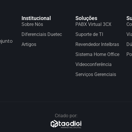
Institucional
Soluções
Su
Sobre Nós
PABX Virtual 3CX
Co
Diferenciais Duetec
Suporte de TI
Vi
njunto
Artigos
Revendedor Intelbras
Dú
Sistema Home Office
Po
Videoconferência
Serviços Gerenciais
Criado por: