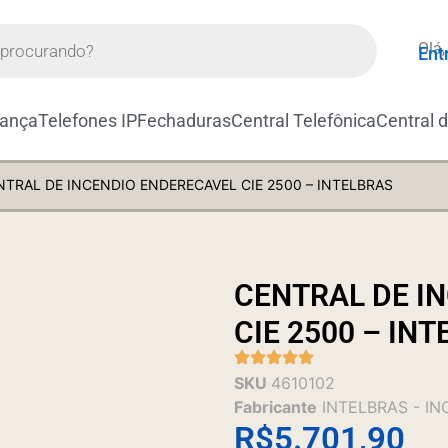
Olá,
Ent
rança
Telefones IP
Fechaduras
Central Telefônica
Central 
NTRAL DE INCENDIO ENDERECAVEL CIE 2500 – INTELBRAS
CENTRAL DE I
CIE 2500 – IN
SKU
4610102
Fabricante
INTELBRAS - I
R$
5.701,90