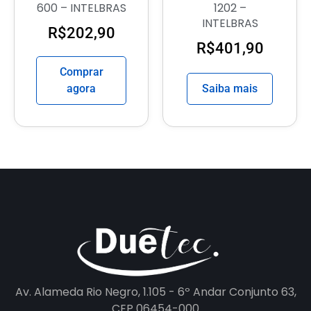
600 – INTELBRAS
1202 –
INTELBRAS
R$
202,90
R$
401,90
Comprar
agora
Saiba mais
Av. Alameda Rio Negro, 1.105 - 6º Andar Conjunto 63,
CEP 06454-000