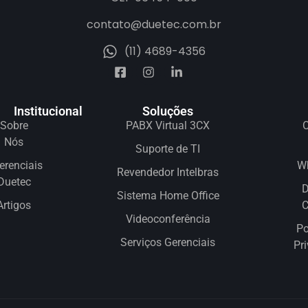
contato@duetec.com.br
(11) 4689-4356
Institucional
Soluções
Sobre
PABX Virtual 3CX
C
Nós
Suporte de TI
erenciais
W
Revendedor Intelbras
Duetec
D
Sistema Home Office
Artigos
Videoconferência
Po
Serviços Gerenciais
Pr