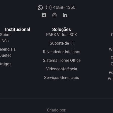
(11) 4689-4356
Institucional
Soluções
Sobre
PABX Virtual 3CX
C
Nós
Suporte de TI
erenciais
W
Revendedor Intelbras
Duetec
D
Sistema Home Office
Artigos
Videoconferência
Po
Serviços Gerenciais
Pr
Criado por: