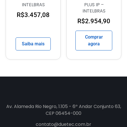
INTELBRAS
PLUS IP –
INTELBRAS
R$
3.457,08
R$
2.954,90
Comprar
Saiba mais
agora
Av. Alameda Rio Negro, 1.105 - 6º Andar Conjunto 63,
CEP 06454-000
contato@duetec.com.br