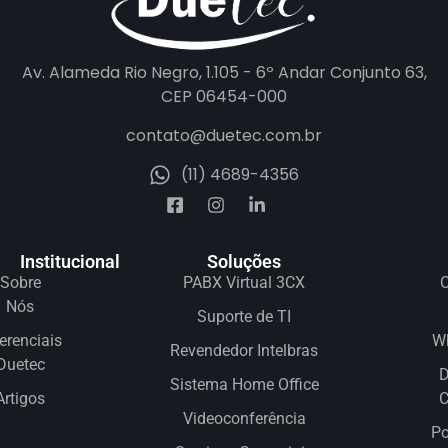
Av. Alameda Rio Negro, 1.105 - 6º Andar Conjunto 63,
CEP 06454-000
contato@duetec.com.br
(11) 4689-4356
Institucional
Soluções
Sobre
PABX Virtual 3CX
C
Nós
Suporte de TI
erenciais
W
Revendedor Intelbras
Duetec
D
Sistema Home Office
Artigos
Videoconferência
Po